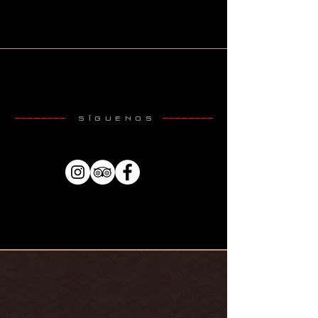
SÍGUENOS
————————
————————