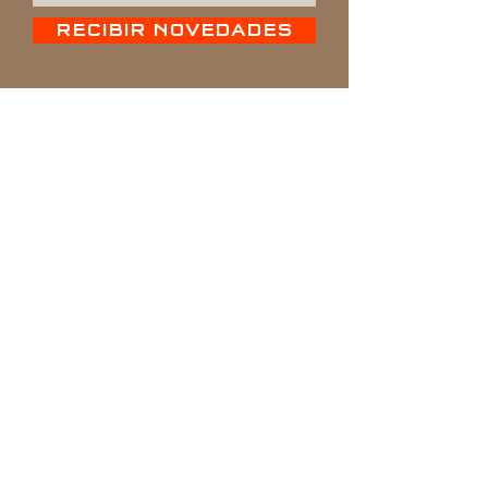
RECIBIR NOVEDADES
ORDENA A
————————
DOMICILIO
————————
(04) 506 1690
|
099 048 2506