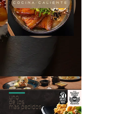
COCINA CALIENTE
—
Todos nuestros platos ya incluyen
—
impuestos
uno
de los
más pedidos