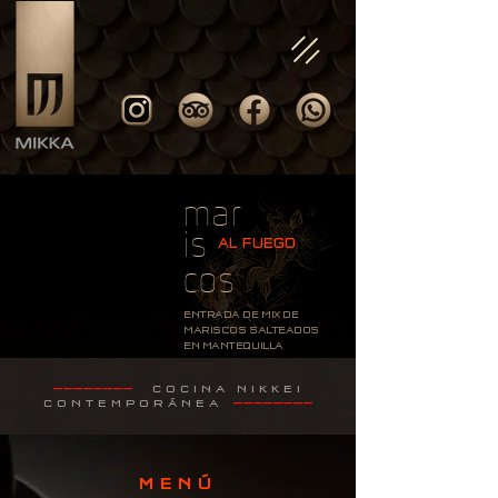
mar
is
AL FUEGO
cos
ENTRADA DE MIX DE
MARISCOS SALTEADOS
EN MANTEQUILLA
PICANTE.
COCINA NIKKEI
————————
CONTEMPORÁNEA
————————
MENÚ