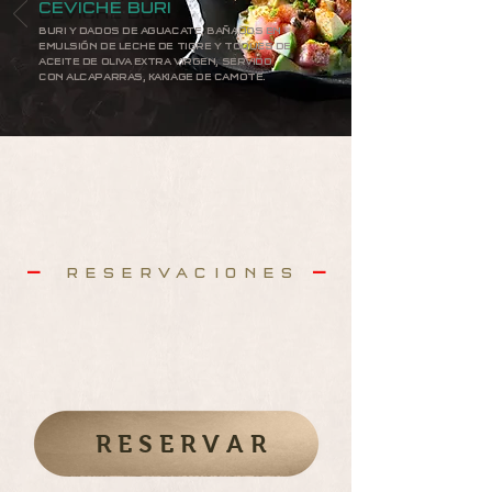
CEVICHE BURI
BURI Y DADOS DE AGUACATE, BAÑADOS EN
EMULSIÓN DE LECHE DE TIGRE Y TOQUES DE
ACEITE DE OLIVA EXTRA VIRGEN, SERVIDO
CON ALCAPARRAS, KAKIAGE DE CAMOTE.
RESERVACIONES
—
—
HAGA SU RESERVACIÓN CON TIEMPO
PARA ESAS OCASIONES
ESPECIALES, POR LO DEMÁS NOS
ENCARGAMOS NOSOTROS.
RESERVAR